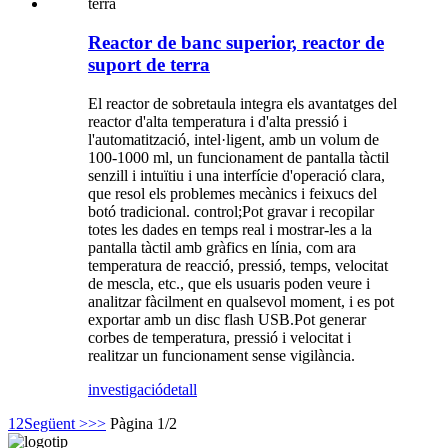
Reactor de banc superior, reactor de
suport de terra
El reactor de sobretaula integra els avantatges del
reactor d'alta temperatura i d'alta pressió i
l'automatització, intel·ligent, amb un volum de
100-1000 ml, un funcionament de pantalla tàctil
senzill i intuïtiu i una interfície d'operació clara,
que resol els problemes mecànics i feixucs del
botó tradicional. control;Pot gravar i recopilar
totes les dades en temps real i mostrar-les a la
pantalla tàctil amb gràfics en línia, com ara
temperatura de reacció, pressió, temps, velocitat
de mescla, etc., que els usuaris poden veure i
analitzar fàcilment en qualsevol moment, i es pot
exportar amb un disc flash USB.Pot generar
corbes de temperatura, pressió i velocitat i
realitzar un funcionament sense vigilància.
investigació
detall
1
2
Següent >
>>
Pàgina 1/2